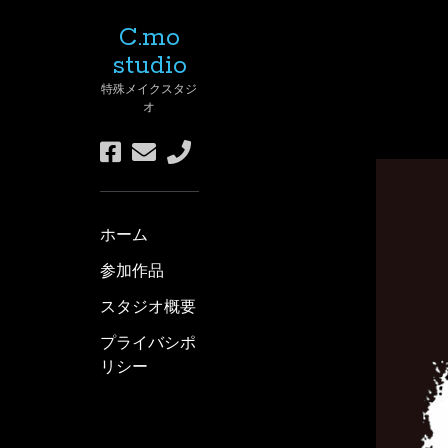
C.mo
studio
特殊メイクスタジ
オ
f
e
p
a
m
h
c
a
o
e
i
n
ホーム
b
l
e
o
参加作品
o
スタジオ概要
k
プライバシポ
リシー